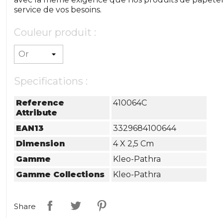
service de vos besoins.
Couleur produit :
Specifications :
Reference
410064C
Attribute
EAN13
3329684100644
Dimension
4 X 2,5 Cm
Gamme
Kleo-Pathra
Gamme Collections
Kleo-Pathra
Share