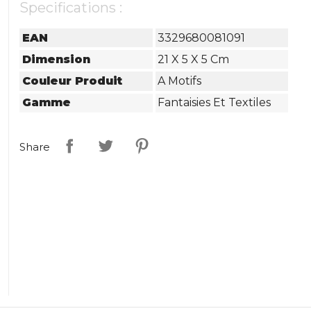
Specifications :
EAN
3329680081091
Dimension
21 X 5 X 5 Cm
Couleur Produit
A Motifs
Gamme
Fantaisies Et Textiles
Share