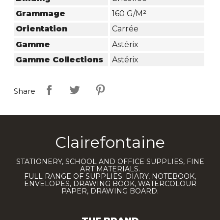
Grammage
160 G/m²
Orientation
Carrée
Gamme
Astérix
Gamme Collections
Astérix
Share
Clairefontaine
STATIONERY, SCHOOL AND OFFICE SUPPLIES, FINE
ART MATERIALS.
FULL RANGE OF SUPPLIES: DIARY, NOTEBOOK,
ENVELOPES, DRAWING BOOK, WATERCOLOUR
PAPER, DRAWING BOARD.