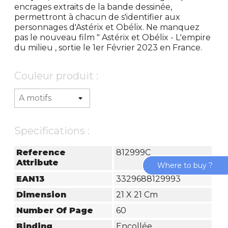
encrages extraits de la bande dessinée,
permettront à chacun de s'identifier aux
personnages d'Astérix et Obélix. Ne manquez
pas le nouveau film " Astérix et Obélix - L'empire
du milieu , sortie le 1er Février 2023 en France.
Couleur produit :
Specifications :
Reference
812999C
Attribute
Where to buy ?
EAN13
3329688129993
Dimension
21 X 21 Cm
Number Of Page
60
Binding
Encollée