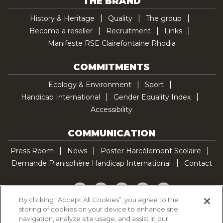
THE BRAND
History & Heritage
Quality
The group
Become a reseller
Recruitment
Links
Manifeste RSE Clairefontaine Rhodia
COMMITMENTS
Ecology & Environment
Sport
Handicap International
Gender Equality Index
Accessibility
COMMUNICATION
Press Room
News
Poster Harcèlement Scolaire
Demande Planisphère Handicap International
Contact
Facebook
Twitter
YouTube
Pinterest
TikTok
By clicking “Accept All Cookies”, you agree to the
storing of cookies on your device to enhance site
Cookie Policy
navigation, analyze site usage, and assist in our