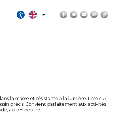
Facebook
Twitter
YouTube
Pinterest
TikTok

ns la masse et résistante à la lumière. Lisse sur
essin précis. Convient parfaitement aux activités
acide, au pH neutre.