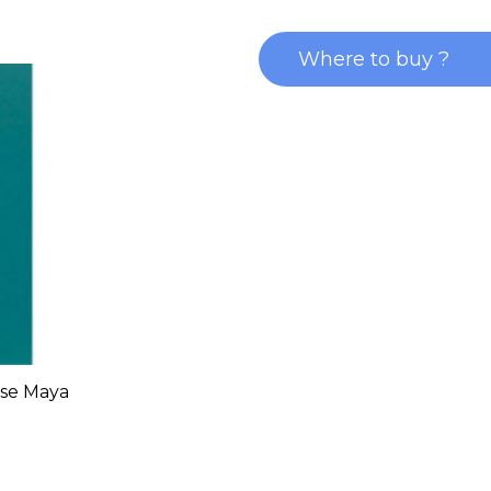
Where to buy ?
sse Maya