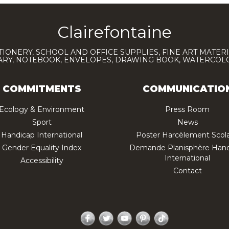
Clairefontaine
TIONERY, SCHOOL AND OFFICE SUPPLIES, FINE ART MATERI
IARY, NOTEBOOK, ENVELOPES, DRAWING BOOK, WATERCO
COMMITMENTS
COMMUNICATIO
Ecology & Environment
Press Room
Sport
News
Handicap International
Poster Harcèlement Scola
Gender Equality Index
Demande Planisphère Hand
International
Accessibility
Contact
Facebook
Twitter
YouTube
Pinterest
TikTok