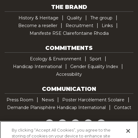
THE BRAND
History & Heritage
Quality
The group
Become a reseller
Recruitment
Links
Manifeste RSE Clairefontaine Rhodia
COMMITMENTS
Ecology & Environment
Sport
Handicap International
Gender Equality Index
Accessibility
COMMUNICATION
Press Room
News
Poster Harcèlement Scolaire
Demande Planisphère Handicap International
Contact
Facebook
Twitter
YouTube
Pinterest
TikTok
By clicking “Accept All Cookies”, you agree to the
storing of cookies on your device to enhance site