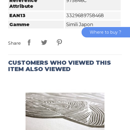
Reference
975846C
Attribute
EAN13
3329689758468
Gamme
Simili Japon
Where to buy ?
Share
CUSTOMERS WHO VIEWED THIS
ITEM ALSO VIEWED