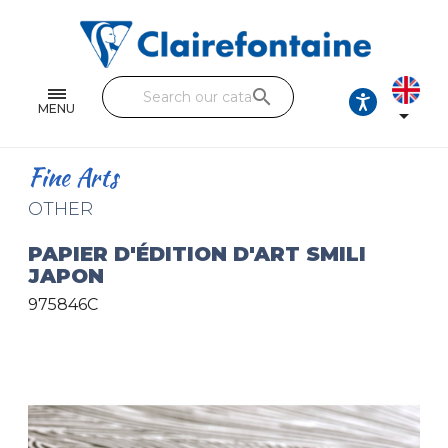
Notebooks and pads
Single and double sheets
search
Fine arts
MENU

Correspondence
Fine Arts
Handicraft
OTHER
Wrapping papers
PAPIER D'ÉDITION D'ART SMILI
JAPON
Pencil cases & Leather goods
975846C
FIND OUR COLLECTIONS
All the collections