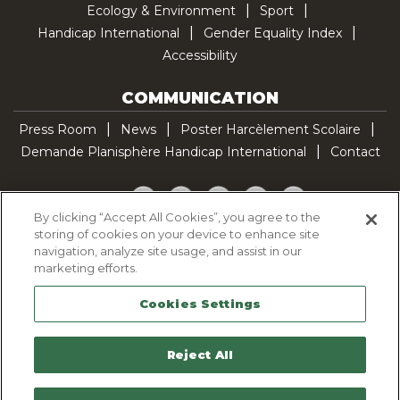
Ecology & Environment
Sport
Handicap International
Gender Equality Index
Accessibility
COMMUNICATION
Press Room
News
Poster Harcèlement Scolaire
Demande Planisphère Handicap International
Contact
Facebook
Twitter
YouTube
Pinterest
TikTok
By clicking “Accept All Cookies”, you agree to the
storing of cookies on your device to enhance site
Cookie Policy
navigation, analyze site usage, and assist in our
Privacy policy
marketing efforts.
Legal Notice
Cookies Settings
Sitemap
Contactez-nous
Reject All