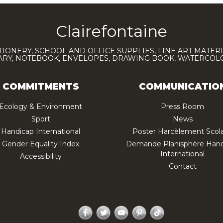
Clairefontaine
TIONERY, SCHOOL AND OFFICE SUPPLIES, FINE ART MATERI
IARY, NOTEBOOK, ENVELOPES, DRAWING BOOK, WATERCO
COMMITMENTS
COMMUNICATIO
Ecology & Environment
Press Room
Sport
News
Handicap International
Poster Harcèlement Scola
Gender Equality Index
Demande Planisphère Hand
International
Accessibility
Contact
Facebook
Twitter
YouTube
Pinterest
TikTok