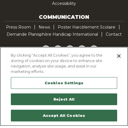
Accessibility
COMMUNICATION
Press Room
News
Poster Harcèlement Scolaire
Demande Planisphère Handicap International
Contact
Facebook
Twitter
YouTube
Pinterest
TikTok
By clicking “Accept All Cookies”, you agree to the
storing of cookies on your device to enhance site
Cookie Policy
navigation, analyze site usage, and assist in our
Privacy policy
marketing efforts.
Legal Notice
Cookies Settings
Sitemap
Contactez-nous
Reject All
Accept All Cookies