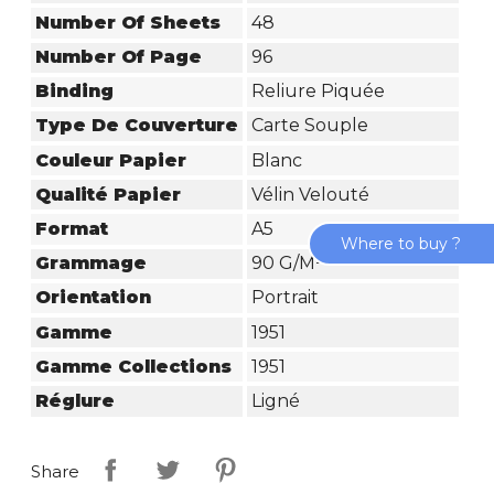
Number Of Sheets
48
Number Of Page
96
Binding
Reliure Piquée
Type De Couverture
Carte Souple
Couleur Papier
Blanc
Qualité Papier
Vélin Velouté
Format
A5
Where to buy ?
Grammage
90 G/m²
Orientation
Portrait
Gamme
1951
Gamme Collections
1951
Réglure
Ligné
Share