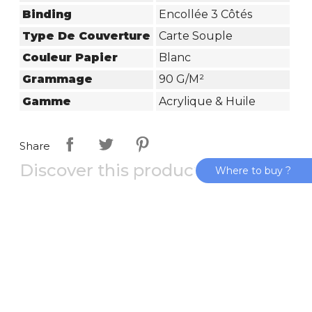
Binding
Encollée 3 Côtés
Type De Couverture
Carte Souple
Couleur Papier
Blanc
Grammage
90 G/m²
Gamme
Acrylique & Huile
Share
Discover this product in video :
Where to buy ?