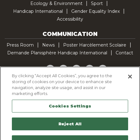
Ecology & Environment
Sport
Handicap International
Gender Equality Index
Accessibility
COMMUNICATION
Press Room
News
Poster Harcèlement Scolaire
Demande Planisphère Handicap International
Contact
Facebook
Twitter
YouTube
Pinterest
TikTok
By clicking “Accept All Cookies”, you agree to the
storing of cookies on your device to enhance site
Cookie Policy
navigation, analyze site usage, and assist in our
Privacy policy
marketing efforts.
Legal Notice
Cookies Settings
Sitemap
Contactez-nous
Reject All