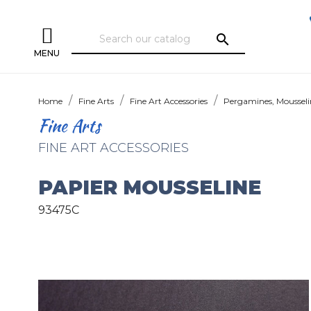
search
MENU
Home
Fine Arts
Fine Art Accessories
Pergamines, Mousseli
Fine Arts
FINE ART ACCESSORIES
PAPIER MOUSSELINE
93475C