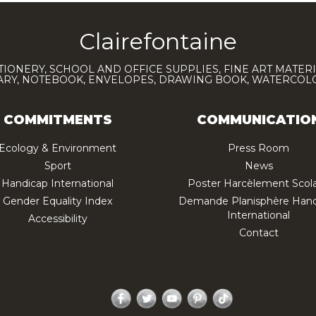
Clairefontaine
TIONERY, SCHOOL AND OFFICE SUPPLIES, FINE ART MATERI
IARY, NOTEBOOK, ENVELOPES, DRAWING BOOK, WATERCO
COMMITMENTS
COMMUNICATIO
Ecology & Environment
Press Room
Sport
News
Handicap International
Poster Harcèlement Scola
Gender Equality Index
Demande Planisphère Hand
International
Accessibility
Contact
Facebook
Twitter
YouTube
Pinterest
TikTok