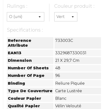
Rulings :
Couleur produit :
Specifications :
Reference
733003C
Attribute
EAN13
3329687330031
Dimension
21 X 29,7 Cm
Number Of Sheets
48
Number Of Page
96
Binding
Reliure Piquée
Type De Couverture
Carte Lustrée
Couleur Papier
Blanc
Qualité Papier
Vélin Velouté