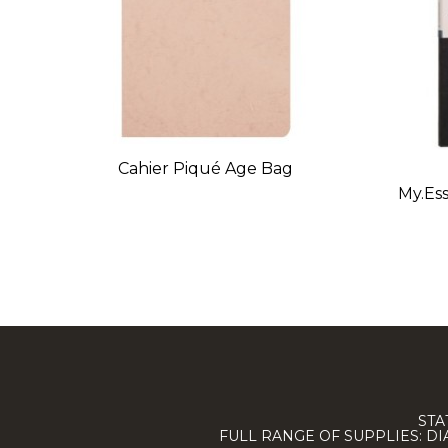
Cahier Piqué Age Bag
My.Es
STA
FULL RANGE OF SUPPLIES: D