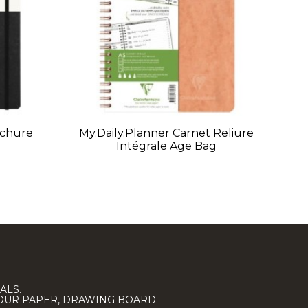
ochure
My.daily.planner Carnet Reliure
Intégrale Age Bag
ALS.
LOUR PAPER, DRAWING BOARD.