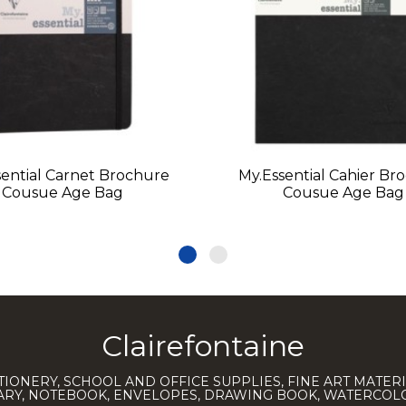
sential Carnet Brochure
My.Essential Cahier Br
Cousue Age Bag
Cousue Age Bag
Clairefontaine
TIONERY, SCHOOL AND OFFICE SUPPLIES, FINE ART MATERI
IARY, NOTEBOOK, ENVELOPES, DRAWING BOOK, WATERCO