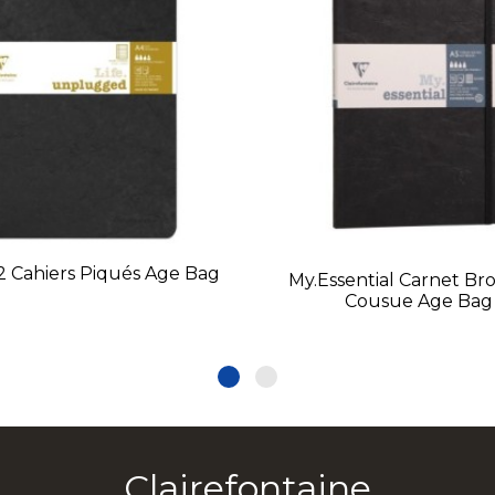
2 Cahiers Piqués Age Bag
My.Essential Carnet Br
Cousue Age Bag
Clairefontaine