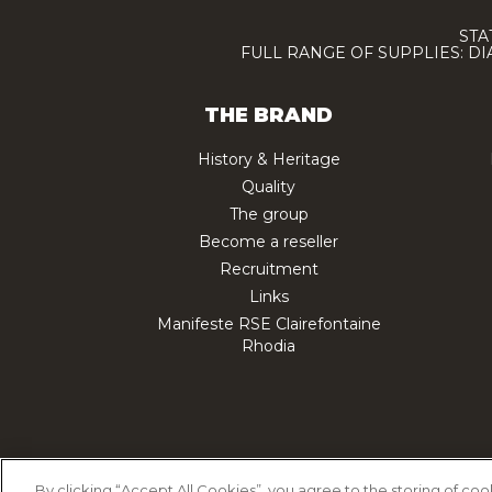
STA
FULL RANGE OF SUPPLIES: D
THE BRAND
History & Heritage
Quality
The group
Become a reseller
Recruitment
Links
Manifeste RSE Clairefontaine
Rhodia
Cookie Policy
Priv
By clicking “Accept All Cookies”, you agree to the storing of co