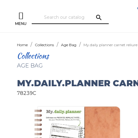
search
MENU
Home
Collections
Age Bag
My.daily.planner carnet reliur
Collections
AGE BAG
MY.DAILY.PLANNER CARN
78239C