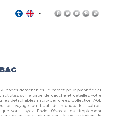
Facebook
Twitter
YouTube
Pinterest
TikTok

 BAG
250 pages détachables Le carnet pour plannifier et
s, activités. sur la page de gauche et détaillez votre
illes détachables micro-perforées. Collection AGE
 ou en voyage au bout du monde, les cahiers
 que vous soyez. Envie d'évasion ou simplement
uverture en carte teintée dans la masse imitant le