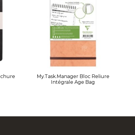
Ca
ochure
My.task.manager Bloc Reliure
Intégrale Age Bag