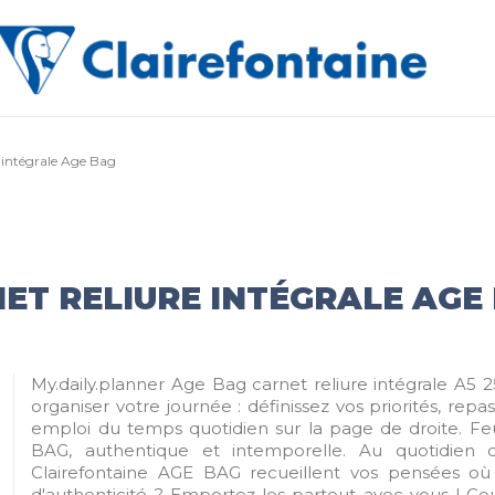
e intégrale Age Bag
ET RELIURE INTÉGRALE AGE
My.daily.planner Age Bag carnet reliure intégrale A5 
organiser votre journée : définissez vos priorités, repa
emploi du temps quotidien sur la page de droite. Feu
BAG, authentique et intemporelle. Au quotidien
Clairefontaine AGE BAG recueillent vos pensées où
d'authenticité ? Emportez-les partout avec vous ! Co