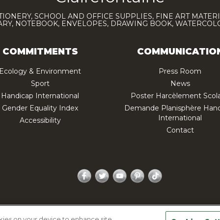
TIONERY, SCHOOL AND OFFICE SUPPLIES, FINE ART MATERI
IARY, NOTEBOOK, ENVELOPES, DRAWING BOOK, WATERCO
COMMITMENTS
COMMUNICATIO
Ecology & Environment
Press Room
Sport
News
Handicap International
Poster Harcèlement Scola
Gender Equality Index
Demande Planisphère Hand
International
Accessibility
Contact
Facebook
Twitter
YouTube
Pinterest
TikTok
acy policy
Legal Notice
Sitemap
Contactez-nous
okies on your device to enhance site