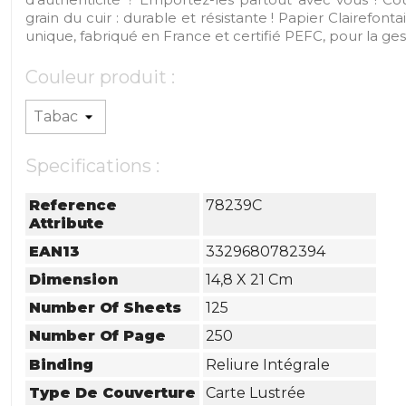
grain du cuir : durable et résistante ! Papier Clairefon
unique, fabriqué en France et certifié PEFC, pour la ges
Couleur produit :
Specifications :
Reference
78239C
Attribute
EAN13
3329680782394
Dimension
14,8 X 21 Cm
Number Of Sheets
125
Number Of Page
250
Binding
Reliure Intégrale
Type De Couverture
Carte Lustrée