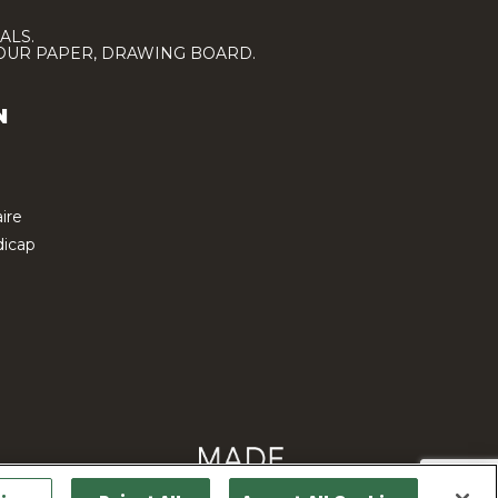
ALS.
LOUR PAPER, DRAWING BOARD.
N
ire
icap