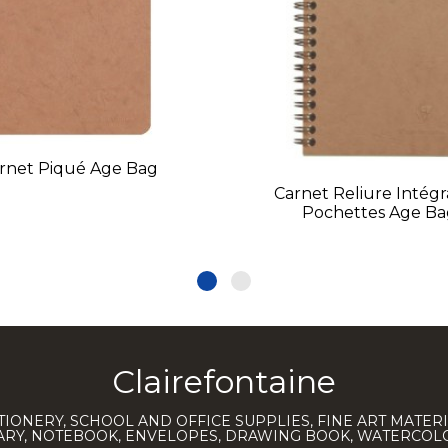
rnet Piqué Age Bag
Carnet Reliure Intégr
Pochettes Age Ba
Clairefontaine
TIONERY, SCHOOL AND OFFICE SUPPLIES, FINE ART MATERI
IARY, NOTEBOOK, ENVELOPES, DRAWING BOOK, WATERCO