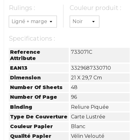
Rulings :
Couleur produit :
Specifications :
Reference
733071C
Attribute
EAN13
3329687330710
Dimension
21 X 29,7 Cm
Number Of Sheets
48
Number Of Page
96
Binding
Reliure Piquée
Type De Couverture
Carte Lustrée
Couleur Papier
Blanc
Qualité Papier
Vélin Velouté