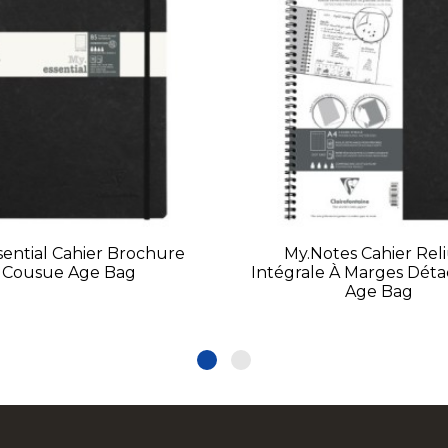
sential Cahier Brochure
My.Notes Cahier Rel
Cousue Age Bag
Intégrale À Marges Déta
Age Bag