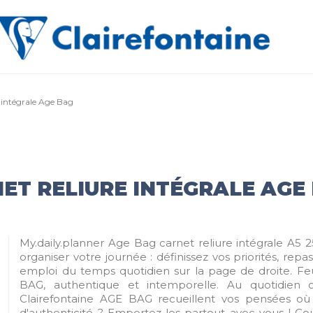
e intégrale Age Bag
ET RELIURE INTÉGRALE AGE
My.daily.planner Age Bag carnet reliure intégrale A5 
organiser votre journée : définissez vos priorités, repa
emploi du temps quotidien sur la page de droite. Feu
BAG, authentique et intemporelle. Au quotidien
Clairefontaine AGE BAG recueillent vos pensées où
d'authenticité ? Emportez-les partout avec vous ! Co