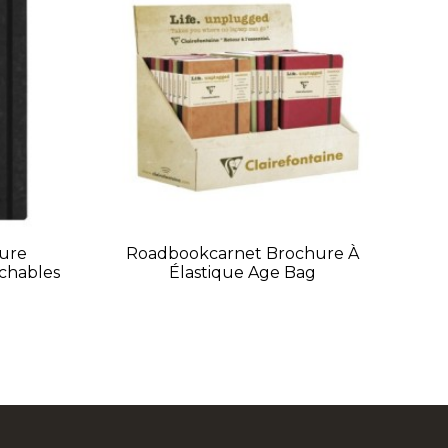
Cah
iure
Roadbookcarnet Brochure À
chables
Élastique Age Bag