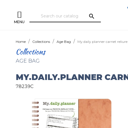
search
MENU
Home
Collections
Age Bag
My.daily.planner carnet reliur
Collections
AGE BAG
MY.DAILY.PLANNER CARN
78239C