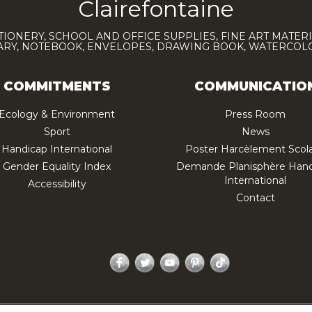
Clairefontaine
TIONERY, SCHOOL AND OFFICE SUPPLIES, FINE ART MATERI
IARY, NOTEBOOK, ENVELOPES, DRAWING BOOK, WATERCO
COMMITMENTS
COMMUNICATIO
Ecology & Environment
Press Room
Sport
News
Handicap International
Poster Harcèlement Scola
Gender Equality Index
Demande Planisphère Hand
International
Accessibility
Contact
Facebook
Twitter
YouTube
Pinterest
TikTok