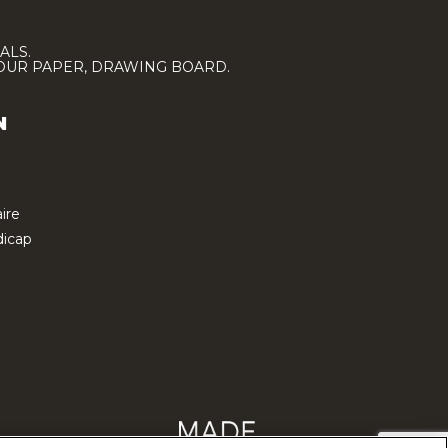
ALS.
LOUR PAPER, DRAWING BOARD.
N
ire
icap