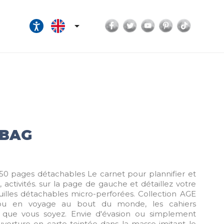
Facebook
Twitter
YouTube
Pinterest
TikTok

 BAG
250 pages détachables Le carnet pour plannifier et
s, activités. sur la page de gauche et détaillez votre
illes détachables micro-perforées. Collection AGE
 ou en voyage au bout du monde, les cahiers
 que vous soyez. Envie d'évasion ou simplement
uverture en carte teintée dans la masse imitant le