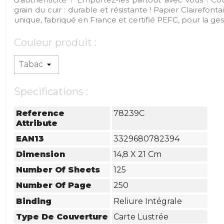
grain du cuir : durable et résistante ! Papier Clairefon
unique, fabriqué en France et certifié PEFC, pour la ges
Couleur produit :
Specifications :
Reference
78239C
Attribute
EAN13
3329680782394
Dimension
14,8 X 21 Cm
Number Of Sheets
125
Number Of Page
250
Binding
Reliure Intégrale
Type De Couverture
Carte Lustrée