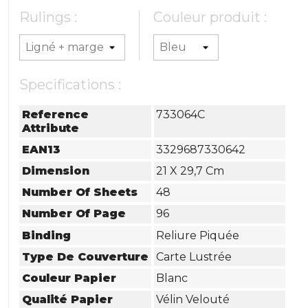
Rulings :
Couleur produit :
Specifications :
Reference
733064C
Attribute
EAN13
3329687330642
Dimension
21 X 29,7 Cm
Number Of Sheets
48
Number Of Page
96
Binding
Reliure Piquée
Type De Couverture
Carte Lustrée
Couleur Papier
Blanc
Qualité Papier
Vélin Velouté