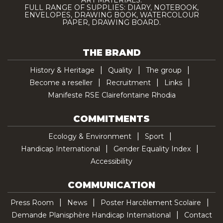
ART MATERIALS.
FULL RANGE OF SUPPLIES: DIARY, NOTEBOOK,
ENVELOPES, DRAWING BOOK, WATERCOLOUR
PAPER, DRAWING BOARD.
THE BRAND
History & Heritage
Quality
The group
Become a reseller
Recruitment
Links
Manifeste RSE Clairefontaine Rhodia
COMMITMENTS
Ecology & Environment
Sport
Handicap International
Gender Equality Index
Accessibility
COMMUNICATION
Press Room
News
Poster Harcèlement Scolaire
Demande Planisphère Handicap International
Contact