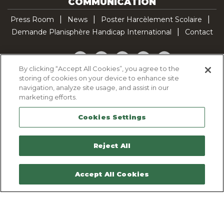
COMMUNICATION
Press Room
News
Poster Harcèlement Scolaire
Demande Planisphère Handicap International
Contact
Facebook
Twitter
YouTube
Pinterest
TikTok
By clicking “Accept All Cookies”, you agree to the
storing of cookies on your device to enhance site
Cookie Policy
navigation, analyze site usage, and assist in our
Privacy policy
marketing efforts.
Legal Notice
Cookies Settings
Sitemap
Contactez-nous
Reject All
Accept All Cookies