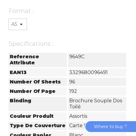
Format :
Specifications :
Reference
9649C
Attribute
EAN13
3329680096491
Number Of Sheets
96
Number Of Page
192
Binding
Brochure Souple Dos
Toilé
Couleur Produit
Assortis
Type De Couverture
Carte Souple
Where to buy ?
Couleur Papier
Blanc