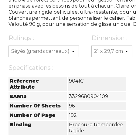
en phase avec les besoins de tout à chacun, Clairefon
Couverture rigide pelliculée, ultra-résistante, pou
blanches permettant de personnaliser le cahier. Fabr
Velouté 90 g, pour une sensation de glisse unique. Ce
Rulings :
Dimension :
Specifications :
Reference
9041C
Attribute
EAN13
3329680904109
Number Of Sheets
96
Number Of Page
192
Binding
Brochure Rembordée
Rigide