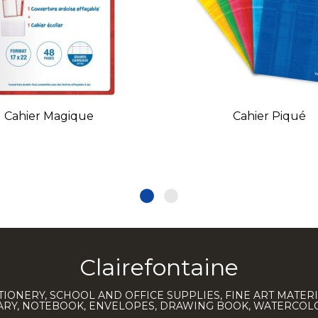
Cahier Magique
Cahier Piqué
Clairefontaine
TIONERY, SCHOOL AND OFFICE SUPPLIES, FINE ART MATERI
IARY, NOTEBOOK, ENVELOPES, DRAWING BOOK, WATERCO