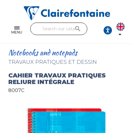
Notebooks and pads
Single and double sheets
search
Fine arts
MENU

Correspondence
Notebooks and notepads
Handicraft
TRAVAUX PRATIQUES ET DESSIN
Wrapping papers
CAHIER TRAVAUX PRATIQUES
RELIURE INTÉGRALE
Pencil cases & Leather goods
8007C
FIND OUR COLLECTIONS
All the collections