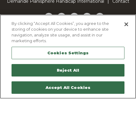
Demande Planisphère Handicap International
Contact
Facebook
Twitter
YouTube
Pinterest
TikTok
By clicking “Accept All Cookies”, you agree to the
storing of cookies on your device to enhance site
Cookie Policy
navigation, analyze site usage, and assist in our
Privacy policy
marketing efforts.
Legal Notice
Cookies Settings
Sitemap
Contactez-nous
Reject All
Accept All Cookies