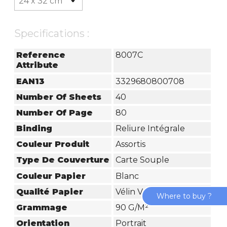
Specifications :
Reference
8007C
Attribute
EAN13
3329680800708
Number Of Sheets
40
Number Of Page
80
Binding
Reliure Intégrale
Couleur Produit
Assortis
Type De Couverture
Carte Souple
Couleur Papier
Blanc
Qualité Papier
Vélin Velouté
Where to buy ?
Grammage
90 G/m²
Orientation
Portrait