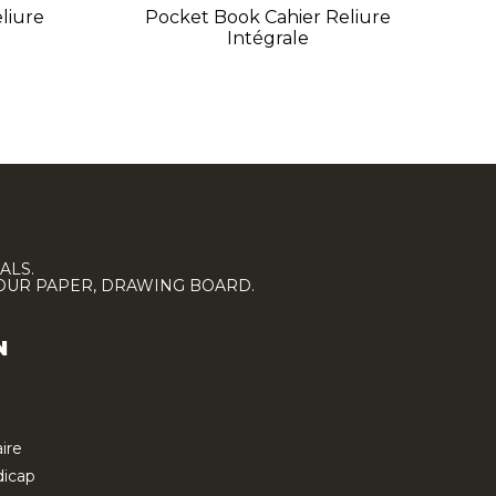
liure
Pocket Book Cahier Reliure
Intégrale
ALS.
LOUR PAPER, DRAWING BOARD.
N
ire
icap