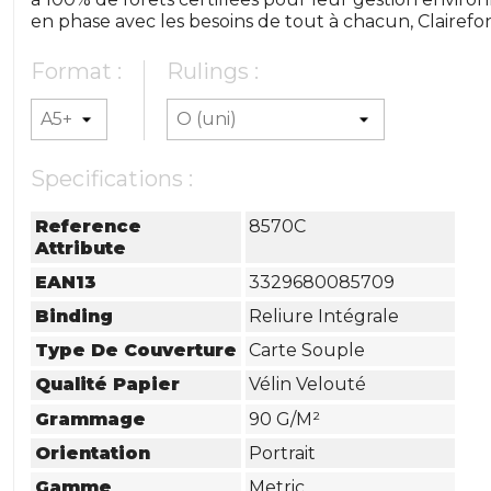
en phase avec les besoins de tout à chacun, Clairefon
Format :
Rulings :
Specifications :
Reference
8570C
Attribute
EAN13
3329680085709
Binding
Reliure Intégrale
Type De Couverture
Carte Souple
Qualité Papier
Vélin Velouté
Grammage
90 G/m²
Orientation
Portrait
Gamme
Metric