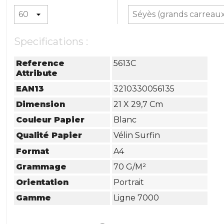
Specifications :
Reference
5613C
Attribute
EAN13
3210330056135
Dimension
21 X 29,7 Cm
Couleur Papier
Blanc
Qualité Papier
Vélin Surfin
Format
A4
Grammage
70 G/m²
Orientation
Portrait
Gamme
Ligne 7000