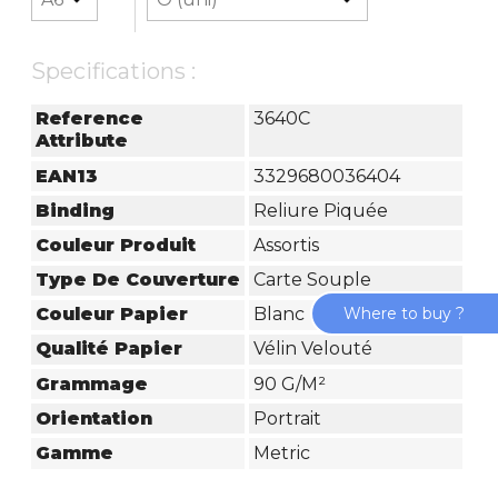
Specifications :
Reference
3640C
Attribute
EAN13
3329680036404
Binding
Reliure Piquée
Couleur Produit
Assortis
Type De Couverture
Carte Souple
Where to buy ?
Couleur Papier
Blanc
Qualité Papier
Vélin Velouté
Grammage
90 G/m²
Orientation
Portrait
Gamme
Metric