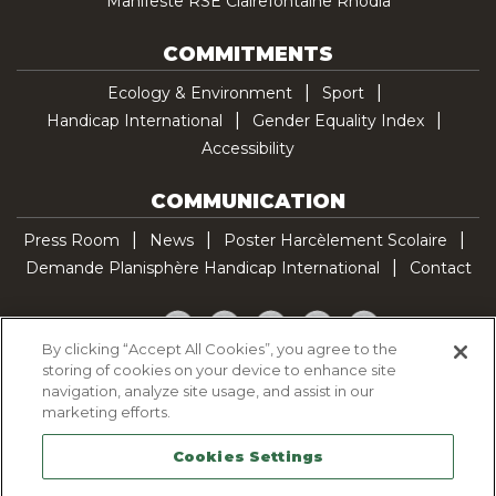
Manifeste RSE Clairefontaine Rhodia
COMMITMENTS
Ecology & Environment
Sport
Handicap International
Gender Equality Index
Accessibility
COMMUNICATION
Press Room
News
Poster Harcèlement Scolaire
Demande Planisphère Handicap International
Contact
Facebook
Twitter
YouTube
Pinterest
TikTok
By clicking “Accept All Cookies”, you agree to the
storing of cookies on your device to enhance site
Cookie Policy
navigation, analyze site usage, and assist in our
Privacy policy
marketing efforts.
Legal Notice
Cookies Settings
Sitemap
Contactez-nous