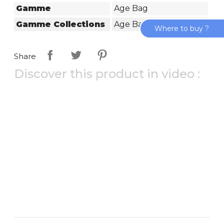
Gamme
Age Bag
Gamme Collections
Age Bag
Where to buy ?
Share
Discover this product in video :