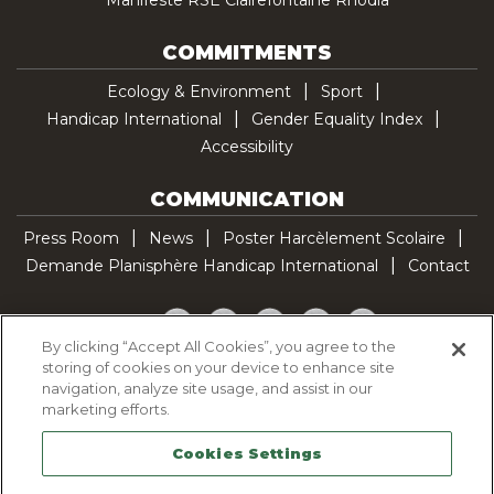
COMMITMENTS
Ecology & Environment
Sport
Handicap International
Gender Equality Index
Accessibility
COMMUNICATION
Press Room
News
Poster Harcèlement Scolaire
Demande Planisphère Handicap International
Contact
Facebook
Twitter
YouTube
Pinterest
TikTok
By clicking “Accept All Cookies”, you agree to the
storing of cookies on your device to enhance site
Cookie Policy
navigation, analyze site usage, and assist in our
Privacy policy
marketing efforts.
Legal Notice
Cookies Settings
Sitemap
Contactez-nous