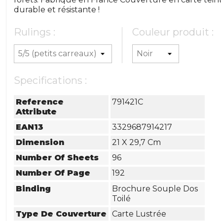
durable et résistante !
Rulings :
Couleur produit :
Specifications :
Reference
791421C
Attribute
EAN13
3329687914217
Dimension
21 X 29,7 Cm
Number Of Sheets
96
Number Of Page
192
Binding
Brochure Souple Dos
Toilé
Type De Couverture
Carte Lustrée