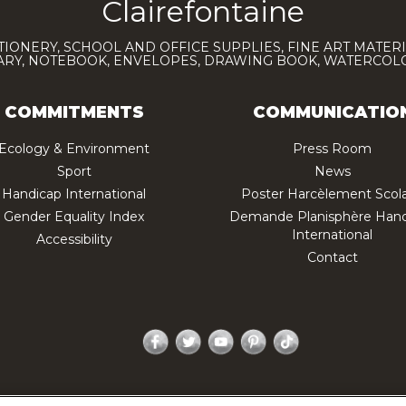
Clairefontaine
TIONERY, SCHOOL AND OFFICE SUPPLIES, FINE ART MATERI
IARY, NOTEBOOK, ENVELOPES, DRAWING BOOK, WATERCO
COMMITMENTS
COMMUNICATIO
Ecology & Environment
Press Room
Sport
News
Handicap International
Poster Harcèlement Scola
Gender Equality Index
Demande Planisphère Hand
International
Accessibility
Contact
Facebook
Twitter
YouTube
Pinterest
TikTok