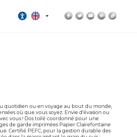
Facebook
Twitter
YouTube
Pinterest
TikTok

Au quotidien ou en voyage au bout du monde,
pensées où que vous soyez. Envie d'évasion ou
vec vous ! Dos toilé coordonné pour une
ages de garde imprimées Papier Clairefontaine
ue. Certifié PEFC, pour la gestion durable des
e dans la masse imitant le grain du cuir :