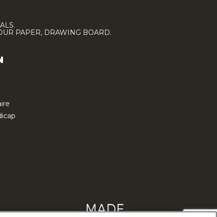
ALS.
LOUR PAPER, DRAWING BOARD.
N
ire
icap