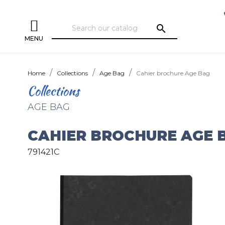
search
MENU
Home
Collections
Age Bag
Cahier brochure Age Bag
Collections
AGE BAG
CAHIER BROCHURE AGE 
791421C