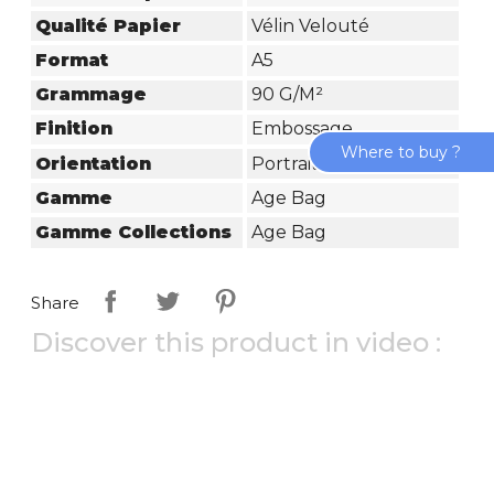
Qualité Papier
Vélin Velouté
Format
A5
Grammage
90 G/m²
Finition
Embossage
Where to buy ?
Orientation
Portrait
Gamme
Age Bag
Gamme Collections
Age Bag
Share
Discover this product in video :