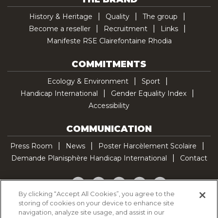
History & Heritage
Quality
The group
Become a reseller
Recruitment
Links
Manifeste RSE Clairefontaine Rhodia
COMMITMENTS
Ecology & Environment
Sport
Handicap International
Gender Equality Index
Accessibility
COMMUNICATION
Press Room
News
Poster Harcèlement Scolaire
Demande Planisphère Handicap International
Contact
Facebook
Twitter
YouTube
Pinterest
TikTok
By clicking “Accept All Cookies”, you agree to the
storing of cookies on your device to enhance site
Cookie Policy
navigation, analyze site usage, and assist in our