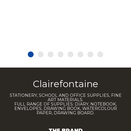
Clairefontaine
STATIONERY, SCHOOL AND OFFICE SUPPLIES, FINE
ART MATERIALS.
FULL RANGE OF SUPPLIES: DIARY, NOTEBOOK,
ENVELOPES, DRAWING BOOK, WATERCOLOUR
PAPER, DRAWING BOARD.
THE BRAND