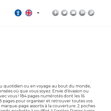
Facebook
Twitter
YouTube
Pinterest
TikTok

Au quotidien ou en voyage au bout du monde,
pensées où que vous soyez. Envie d'évasion ou
vec vous ! 184 pages numérotés dont les 16
 8 pages pour organiser et retrouver toutes vos
marque-page assortis à la couverture. 2 poches
nde pochette à soufflet à l'arrière Papier Ivoire