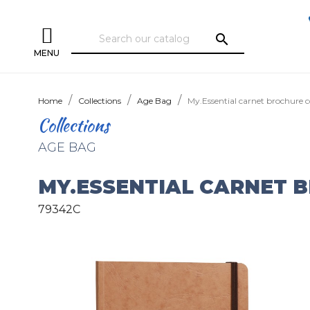
search
MENU
Home
Collections
Age Bag
My.Essential carnet brochure
Collections
AGE BAG
MY.ESSENTIAL CARNET 
79342C