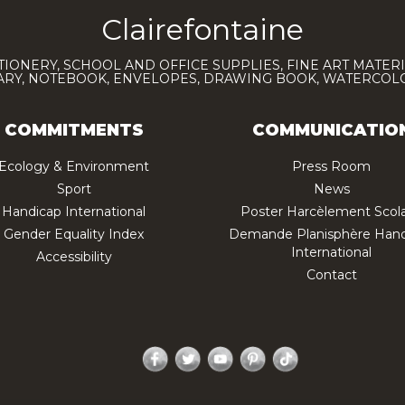
Clairefontaine
TIONERY, SCHOOL AND OFFICE SUPPLIES, FINE ART MATERI
IARY, NOTEBOOK, ENVELOPES, DRAWING BOOK, WATERCO
COMMITMENTS
COMMUNICATIO
Ecology & Environment
Press Room
Sport
News
Handicap International
Poster Harcèlement Scola
Gender Equality Index
Demande Planisphère Hand
International
Accessibility
Contact
Facebook
Twitter
YouTube
Pinterest
TikTok