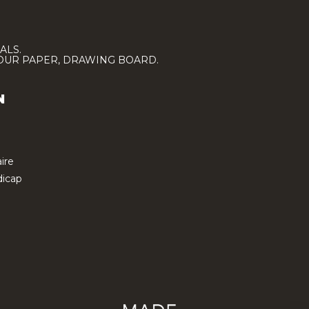
ALS.
LOUR PAPER, DRAWING BOARD.
N
ire
icap