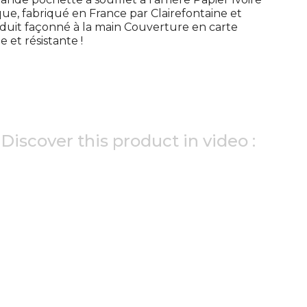
que, fabriqué en France par Clairefontaine et
roduit façonné à la main Couverture en carte
e et résistante !
Discover this product in video :