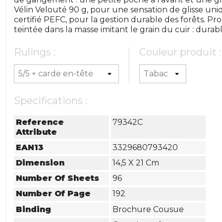
Vélin Velouté 90 g, pour une sensation de glisse uni
certifié PEFC, pour la gestion durable des forêts. P
teintée dans la masse imitant le grain du cuir : durabl
Rulings :
Couleur produit :
Specifications :
Reference
79342C
Attribute
EAN13
3329680793420
Dimension
14,5 X 21 Cm
Number Of Sheets
96
Number Of Page
192
Binding
Brochure Cousue