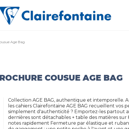
 cousue Age Bag
BROCHURE COUSUE AGE BAG
Collection AGE BAG, authentique et intemporelle. 
les cahiers Clairefontaine AGE BAG recueillent vos 
simplement d'authenticité ? Emportez-les partout a
dernières sont détachables + table des matières sur
notes rapidement Fermeture par élastique et ruban 
de gangement : une petite poche à l'avant et une gra