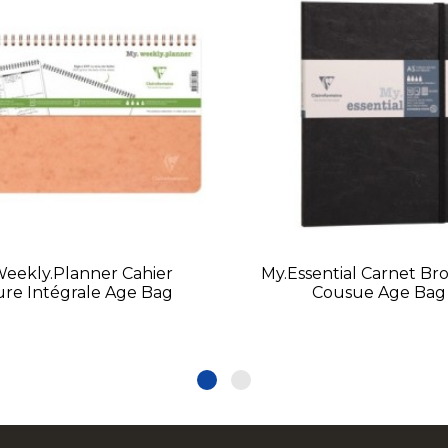
eekly.planner Cahier
My.Essential Carnet Br
ure Intégrale Age Bag
Cousue Age Bag