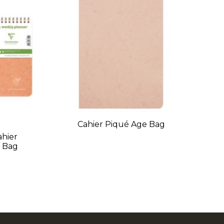
Cahier Piqué Age Bag
ahier
R
e Bag