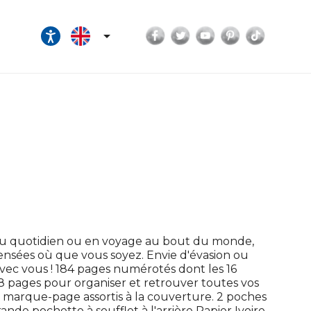
Facebook
Twitter
YouTube
Pinterest
TikTok

Au quotidien ou en voyage au bout du monde,
pensées où que vous soyez. Envie d'évasion ou
vec vous ! 184 pages numérotés dont les 16
 8 pages pour organiser et retrouver toutes vos
marque-page assortis à la couverture. 2 poches
nde pochette à soufflet à l'arrière Papier Ivoire