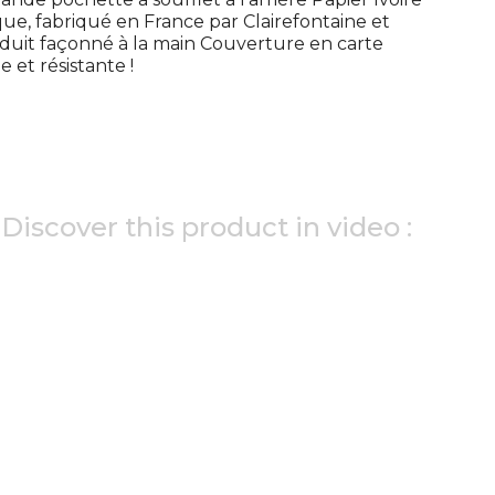
que, fabriqué en France par Clairefontaine et
roduit façonné à la main Couverture en carte
e et résistante !
Discover this product in video :