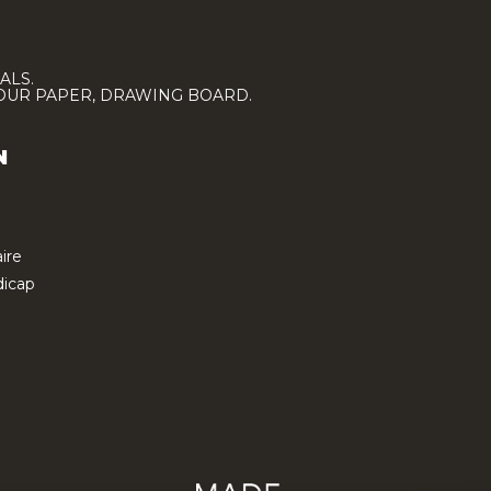
ALS.
LOUR PAPER, DRAWING BOARD.
N
ire
icap