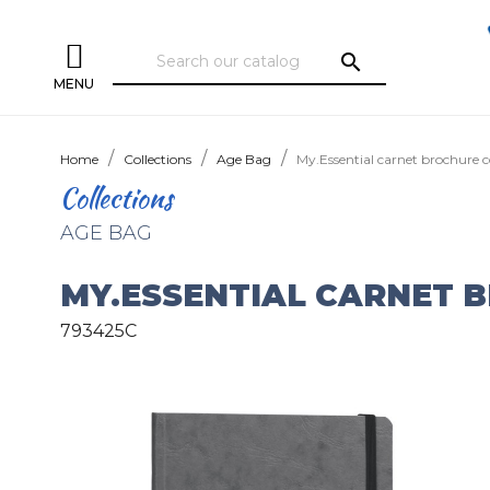
search
MENU
Home
Collections
Age Bag
My.Essential carnet brochure
Collections
AGE BAG
MY.ESSENTIAL CARNET 
793425C