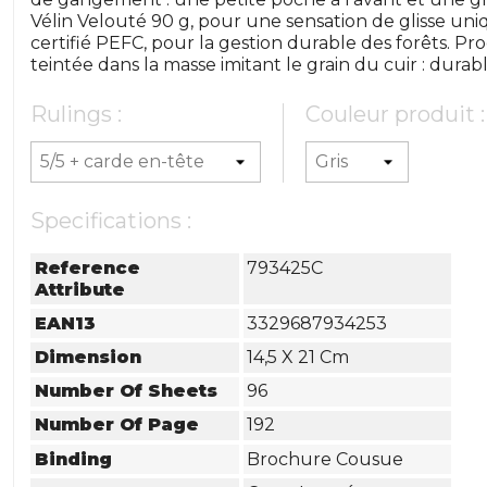
Vélin Velouté 90 g, pour une sensation de glisse uni
certifié PEFC, pour la gestion durable des forêts. P
teintée dans la masse imitant le grain du cuir : durabl
Rulings :
Couleur produit :
Specifications :
Reference
793425C
Attribute
EAN13
3329687934253
Dimension
14,5 X 21 Cm
Number Of Sheets
96
Number Of Page
192
Binding
Brochure Cousue