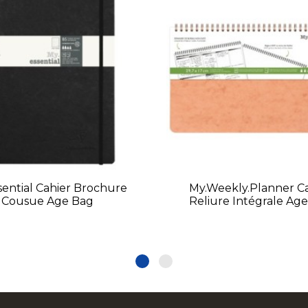
sential Cahier Brochure
My.weekly.planner C
Cousue Age Bag
Reliure Intégrale Ag