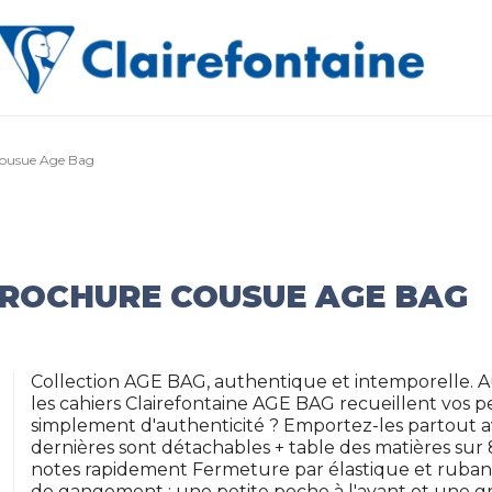
 cousue Age Bag
BROCHURE COUSUE AGE BAG
Collection AGE BAG, authentique et intemporelle. 
les cahiers Clairefontaine AGE BAG recueillent vos 
simplement d'authenticité ? Emportez-les partout a
dernières sont détachables + table des matières sur
notes rapidement Fermeture par élastique et ruban 
de gangement : une petite poche à l'avant et une gra