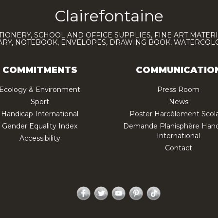
Clairefontaine
TIONERY, SCHOOL AND OFFICE SUPPLIES, FINE ART MATERI
IARY, NOTEBOOK, ENVELOPES, DRAWING BOOK, WATERCO
COMMITMENTS
COMMUNICATIO
Ecology & Environment
Press Room
Sport
News
Handicap International
Poster Harcèlement Scola
Gender Equality Index
Demande Planisphère Hand
International
Accessibility
Contact
Facebook
Twitter
YouTube
Pinterest
TikTok