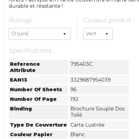
durable et résistante !
Rulings :
Couleur produit :
Specifications :
Reference
795403C
Attribute
EAN13
3329687954039
Number Of Sheets
96
Number Of Page
192
Binding
Brochure Souple Dos
Toilé
Type De Couverture
Carte Lustrée
Couleur Papier
Blanc