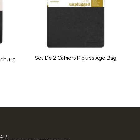
Set De 2 Cahiers Piqués Age Bag
ochure
M
ALS.