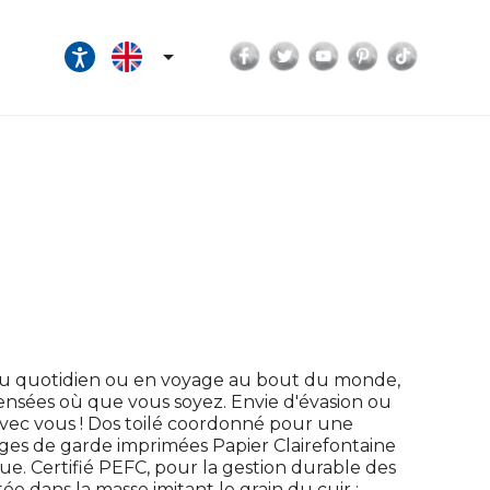
Facebook
Twitter
YouTube
Pinterest
TikTok

Au quotidien ou en voyage au bout du monde,
pensées où que vous soyez. Envie d'évasion ou
vec vous ! Dos toilé coordonné pour une
ages de garde imprimées Papier Clairefontaine
ue. Certifié PEFC, pour la gestion durable des
e dans la masse imitant le grain du cuir :