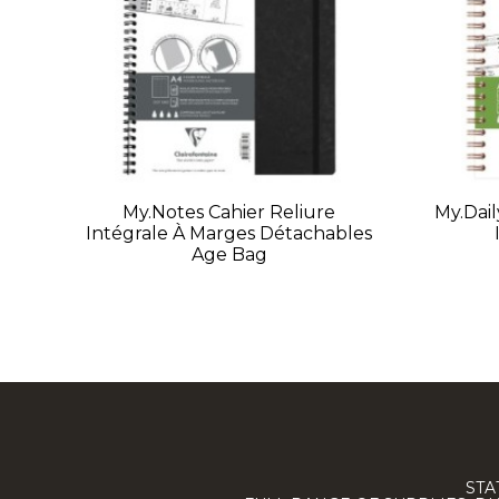
My.Notes Cahier Reliure
My.dail
Intégrale À Marges Détachables
Age Bag
STA