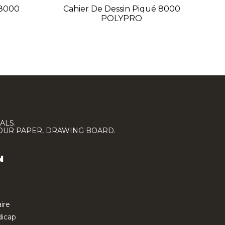
 8000
Cahier De Dessin Piqué 8000
C
POLYPRO
ALS.
LOUR PAPER, DRAWING BOARD.
N
ire
icap