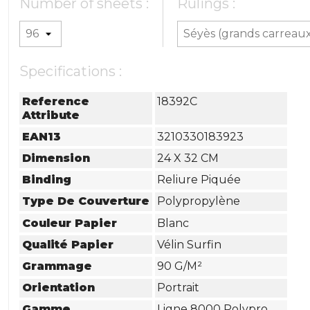
Number of sheets :
Rulings :
Specifications :
Reference
18392C
Attribute
EAN13
3210330183923
Dimension
24 X 32 CM
Binding
Reliure Piquée
Type De Couverture
Polypropylène
Couleur Papier
Blanc
Qualité Papier
Vélin Surfin
Grammage
90 G/m²
Orientation
Portrait
Gamme
Ligne 8000 Polypro