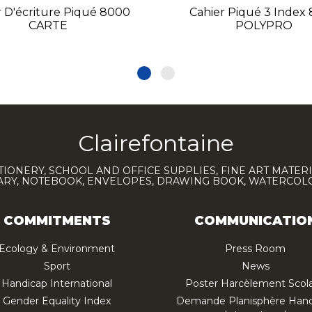
r D'écriture Piqué 8000
Cahier Piqué 3 Index
CARTE
POLYPRO
Clairefontaine
TIONERY, SCHOOL AND OFFICE SUPPLIES, FINE ART MATERI
IARY, NOTEBOOK, ENVELOPES, DRAWING BOOK, WATERCO
COMMITMENTS
COMMUNICATIO
Ecology & Environment
Press Room
Sport
News
Handicap International
Poster Harcèlement Scola
Gender Equality Index
Demande Planisphère Hand