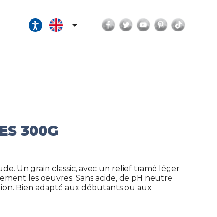
Facebook
Twitter
YouTube
Pinterest
TikTok

ES 300G
de. Un grain classic, avec un relief tramé léger
ilement les oeuvres. Sans acide, de pH neutre
tion. Bien adapté aux débutants ou aux