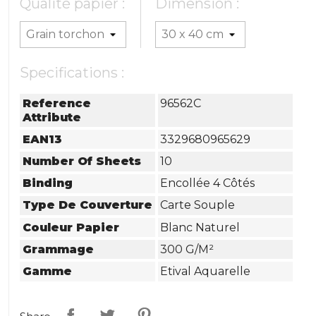
Qualité papier :
Dimension :
Specifications :
Reference
96562C
Attribute
EAN13
3329680965629
Number Of Sheets
10
Binding
Encollée 4 Côtés
Type De Couverture
Carte Souple
Couleur Papier
Blanc Naturel
Grammage
300 G/m²
Gamme
Etival Aquarelle