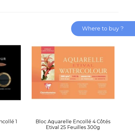
Where to buy ?
ncollé 1
Bloc Aquarelle Encollé 4 Côtés
Bl
Etival 25 Feuilles 300g