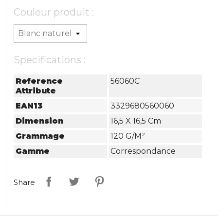
Couleur produit :
Specifications :
Reference
56060C
Attribute
EAN13
3329680560060
Dimension
16,5 X 16,5 Cm
Grammage
120 G/m²
Gamme
Correspondance
Share