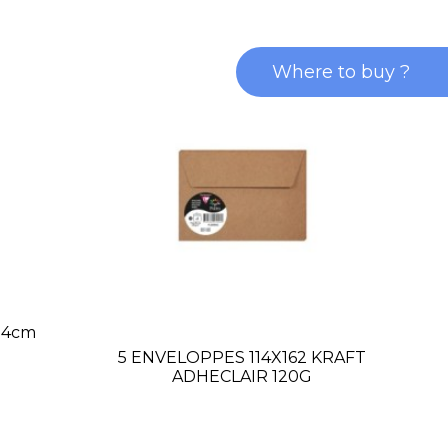
Where to buy ?
14cm
5 ENVELOPPES 114X162 KRAFT
1
ADHECLAIR 120G