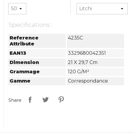
Specifications :
Reference
4235C
Attribute
EAN13
3329680042351
Dimension
21 X 29,7 Cm
Grammage
120 G/m²
Gamme
Correspondance
Share