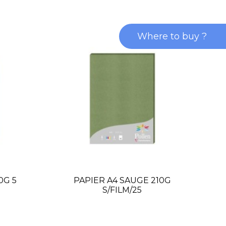
Where to buy ?
0G 5
PAPIER A4 SAUGE 210G
S/FILM/25