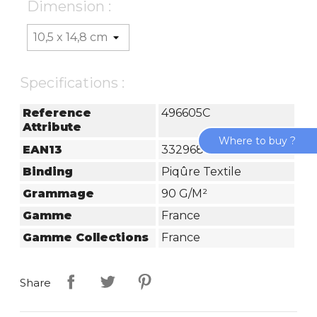
Dimension :
Specifications :
Reference
496605C
Attribute
Where to buy ?
EAN13
3329684966059
Binding
Piqûre Textile
Grammage
90 G/m²
Gamme
France
Gamme Collections
France
Share