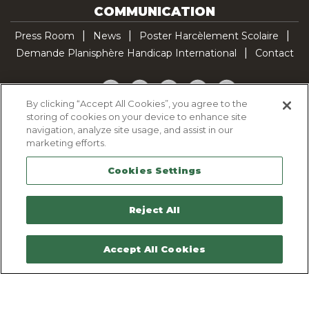
COMMUNICATION
Press Room
News
Poster Harcèlement Scolaire
Demande Planisphère Handicap International
Contact
Facebook
Twitter
YouTube
Pinterest
TikTok
By clicking “Accept All Cookies”, you agree to the
storing of cookies on your device to enhance site
Cookie Policy
navigation, analyze site usage, and assist in our
Privacy policy
marketing efforts.
Legal Notice
Cookies Settings
Sitemap
Contactez-nous
Reject All
Accept All Cookies