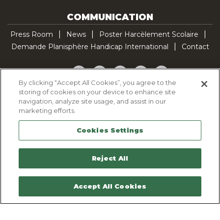
COMMUNICATION
Press Room
News
Poster Harcèlement Scolaire
Demande Planisphère Handicap International
Contact
Facebook
Twitter
YouTube
Pinterest
TikTok
By clicking “Accept All Cookies”, you agree to the
storing of cookies on your device to enhance site
Cookie Policy
navigation, analyze site usage, and assist in our
Privacy policy
marketing efforts.
Legal Notice
Cookies Settings
Sitemap
Contactez-nous
Reject All
Accept All Cookies