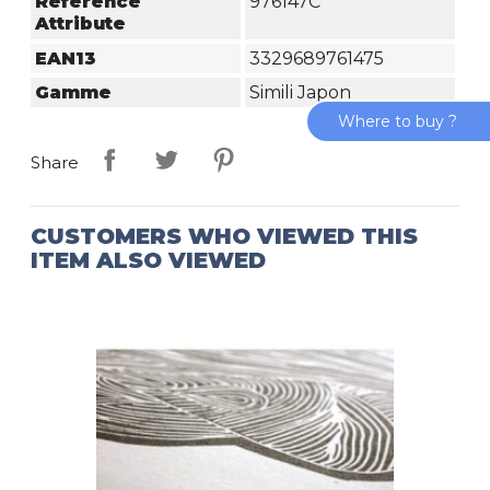
Reference
976147C
Attribute
EAN13
3329689761475
Gamme
Simili Japon
Where to buy ?
Share
CUSTOMERS WHO VIEWED THIS
ITEM ALSO VIEWED