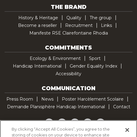
THE BRAND
History & Heritage
Quality
The group
Become a reseller
Recruitment
Links
Manifeste RSE Clairefontaine Rhodia
COMMITMENTS
Ecology & Environment
Sport
Handicap International
Gender Equality Index
Accessibility
COMMUNICATION
Press Room
News
Poster Harcèlement Scolaire
Demande Planisphère Handicap International
Contact
Facebook
Twitter
YouTube
Pinterest
TikTok
By clicking “Accept All Cookies”, you agree to the
storing of cookies on your device to enhance site