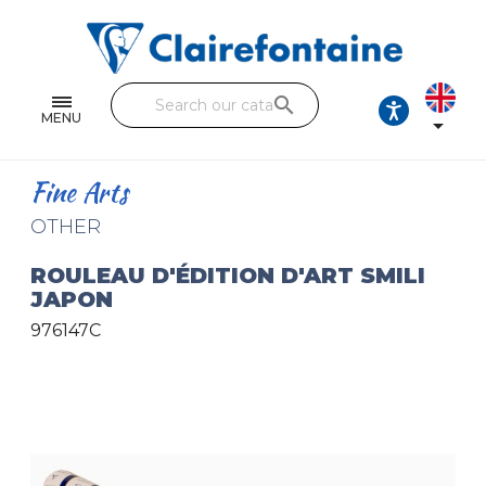
Notebooks and pads
Single and double sheets
search
Fine arts
MENU

Correspondence
Fine Arts
Handicraft
OTHER
Wrapping papers
ROULEAU D'ÉDITION D'ART SMILI
JAPON
Pencil cases & Leather goods
976147C
FIND OUR COLLECTIONS
All the collections