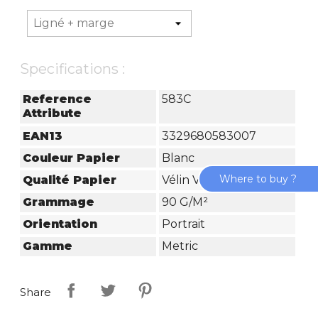
Specifications :
Reference
583C
Attribute
EAN13
3329680583007
Couleur Papier
Blanc
Where to buy ?
Qualité Papier
Vélin Velouté
Grammage
90 G/m²
Orientation
Portrait
Gamme
Metric
Share