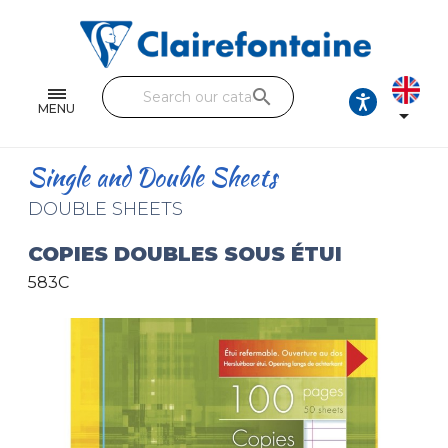
Notebooks and pads
Single and double sheets
search
Fine arts
MENU

Correspondence
Single and Double Sheets
Handicraft
DOUBLE SHEETS
Wrapping papers
COPIES DOUBLES SOUS ÉTUI
583C
Pencil cases & Leather goods
FIND OUR COLLECTIONS
All the collections