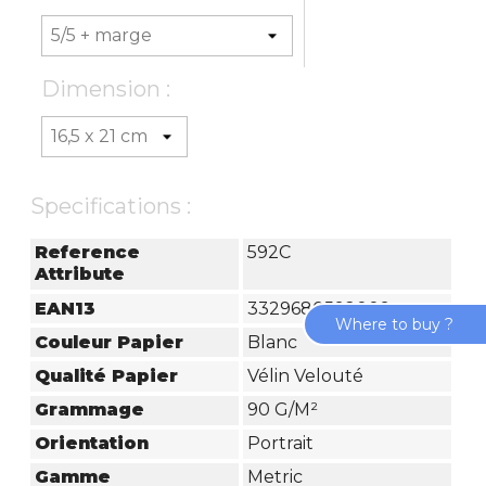
Dimension :
Specifications :
Reference
592C
Attribute
EAN13
3329680592009
Where to buy ?
Couleur Papier
Blanc
Qualité Papier
Vélin Velouté
Grammage
90 G/m²
Orientation
Portrait
Gamme
Metric