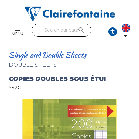
Notebooks and pads
Single and double sheets
search
Fine arts
MENU

Correspondence
Single and Double Sheets
Handicraft
DOUBLE SHEETS
Wrapping papers
COPIES DOUBLES SOUS ÉTUI
592C
Pencil cases & Leather goods
FIND OUR COLLECTIONS
All the collections