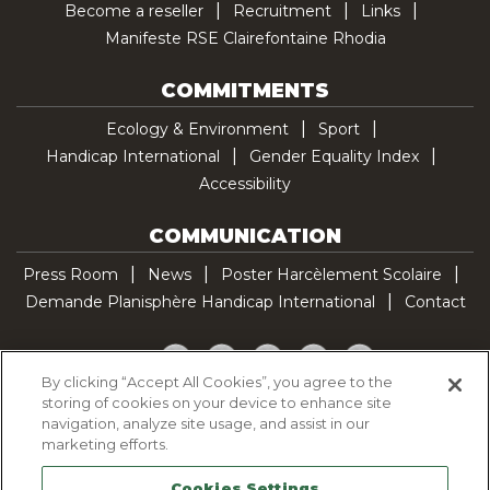
Become a reseller
Recruitment
Links
Manifeste RSE Clairefontaine Rhodia
COMMITMENTS
Ecology & Environment
Sport
Handicap International
Gender Equality Index
Accessibility
COMMUNICATION
Press Room
News
Poster Harcèlement Scolaire
Demande Planisphère Handicap International
Contact
Facebook
Twitter
YouTube
Pinterest
TikTok
By clicking “Accept All Cookies”, you agree to the
storing of cookies on your device to enhance site
Cookie Policy
navigation, analyze site usage, and assist in our
Privacy policy
marketing efforts.
Legal Notice
Cookies Settings