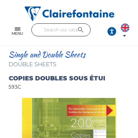
Notebooks and pads
Single and double sheets
search
Fine arts
MENU

Correspondence
Single and Double Sheets
Handicraft
DOUBLE SHEETS
Wrapping papers
COPIES DOUBLES SOUS ÉTUI
593C
Pencil cases & Leather goods
FIND OUR COLLECTIONS
All the collections