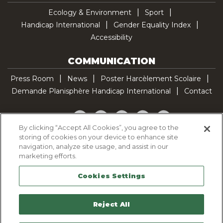
Ecology & Environment
Sport
Handicap International
Gender Equality Index
Accessibility
COMMUNICATION
Press Room
News
Poster Harcèlement Scolaire
Demande Planisphère Handicap International
Contact
Facebook
Twitter
YouTube
Pinterest
TikTok
By clicking “Accept All Cookies”, you agree to the
storing of cookies on your device to enhance site
Cookie Policy
navigation, analyze site usage, and assist in our
Privacy policy
marketing efforts.
Legal Notice
Cookies Settings
Sitemap
Contactez-nous
Reject All