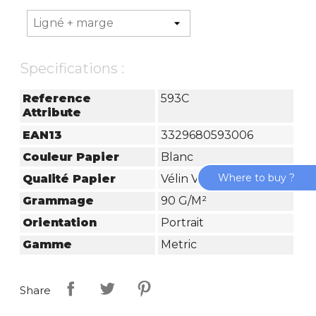
Specifications :
Reference
593C
Attribute
EAN13
3329680593006
Couleur Papier
Blanc
Where to buy ?
Qualité Papier
Vélin Velouté
Grammage
90 G/m²
Orientation
Portrait
Gamme
Metric
Share