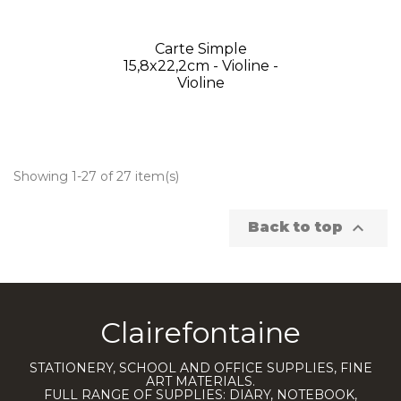
Carte Simple
15,8x22,2cm - Violine -
Violine
Showing 1-27 of 27 item(s)

Back to top
Clairefontaine
STATIONERY, SCHOOL AND OFFICE SUPPLIES, FINE
ART MATERIALS.
FULL RANGE OF SUPPLIES: DIARY, NOTEBOOK,