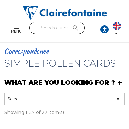
Notebooks and pads
Single and double sheets
search
Fine arts
MENU

Correspondence
Correspondence
Handicraft
SIMPLE POLLEN CARDS
Wrapping papers
WHAT ARE YOU LOOKING FOR ?
Pencil cases & Leather goods
FIND OUR COLLECTIONS

Select
All the collections
Showing 1-27 of 27 item(s)