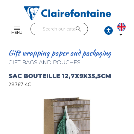
Notebooks and pads
Single and double sheets
search
Fine arts
MENU

Correspondence
Gift wrapping paper and packaging
Handicraft
GIFT BAGS AND POUCHES
Wrapping papers
SAC BOUTEILLE 12,7X9X35,5CM
28767-4C
Pencil cases & Leather goods
FIND OUR COLLECTIONS
All the collections