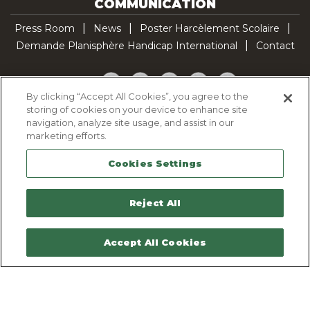
COMMUNICATION
Press Room
News
Poster Harcèlement Scolaire
Demande Planisphère Handicap International
Contact
Facebook
Twitter
YouTube
Pinterest
TikTok
By clicking “Accept All Cookies”, you agree to the
storing of cookies on your device to enhance site
Cookie Policy
navigation, analyze site usage, and assist in our
Privacy policy
marketing efforts.
Legal Notice
Cookies Settings
Sitemap
Contactez-nous
Reject All
Accept All Cookies