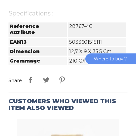
Specifications :
Reference
28767-4C
Attribute
EAN13
5033601515111
Dimension
12,7 X 9 X 35,5 Cm
Where to buy ?
Grammage
210 G/m²
Share
CUSTOMERS WHO VIEWED THIS
ITEM ALSO VIEWED