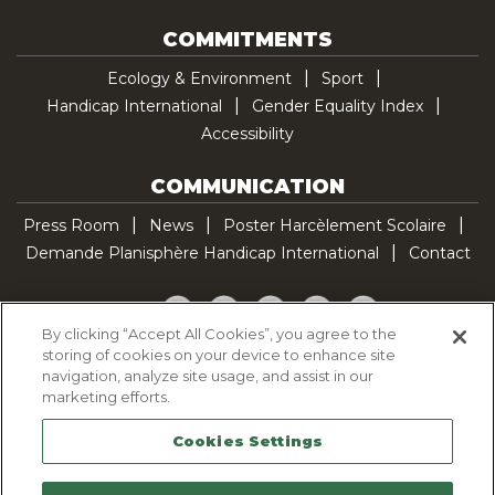
COMMITMENTS
Ecology & Environment
Sport
Handicap International
Gender Equality Index
Accessibility
COMMUNICATION
Press Room
News
Poster Harcèlement Scolaire
Demande Planisphère Handicap International
Contact
Facebook
Twitter
YouTube
Pinterest
TikTok
By clicking “Accept All Cookies”, you agree to the
storing of cookies on your device to enhance site
Cookie Policy
navigation, analyze site usage, and assist in our
Privacy policy
marketing efforts.
Legal Notice
Cookies Settings
Sitemap
Contactez-nous