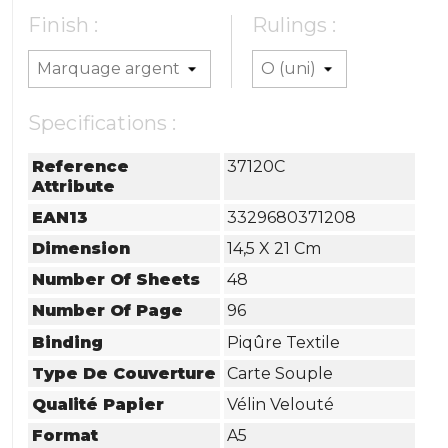
Finish :
Rulings :
Specifications :
Reference
37120C
Attribute
EAN13
3329680371208
Dimension
14,5 X 21 Cm
Number Of Sheets
48
Number Of Page
96
Binding
Piqûre Textile
Type De Couverture
Carte Souple
Qualité Papier
Vélin Velouté
Format
A5