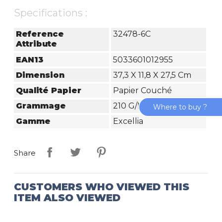
Specifications :
Reference
32478-6C
Attribute
EAN13
5033601012955
Dimension
37,3 X 11,8 X 27,5 Cm
Qualité Papier
Papier Couché
Grammage
210 G/m²
Where to buy ?
Gamme
Excellia
Share
CUSTOMERS WHO VIEWED THIS
ITEM ALSO VIEWED