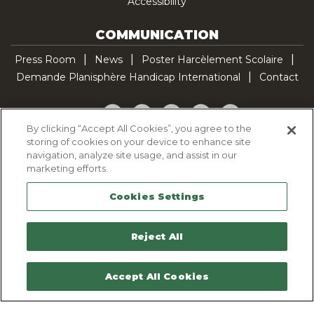
Accessibility
COMMUNICATION
Press Room
News
Poster Harcèlement Scolaire
Demande Planisphère Handicap International
Contact
Facebook
Twitter
YouTube
Pinterest
TikTok
By clicking “Accept All Cookies”, you agree to the
storing of cookies on your device to enhance site
Cookie Policy
navigation, analyze site usage, and assist in our
Privacy policy
marketing efforts.
Legal Notice
Cookies Settings
Sitemap
Contactez-nous
Reject All
Accept All Cookies