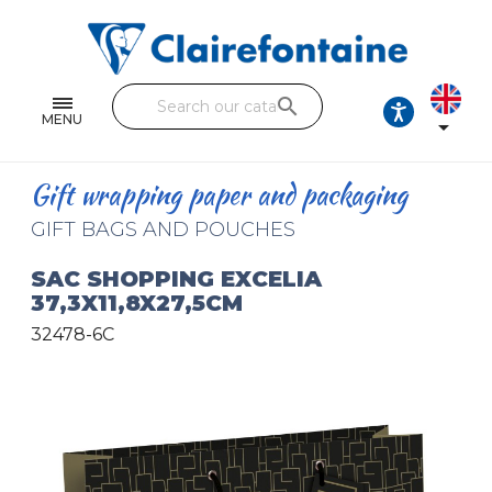
Notebooks and pads
Single and double sheets
search
Fine arts
MENU

Correspondence
Gift wrapping paper and packaging
Handicraft
GIFT BAGS AND POUCHES
Wrapping papers
SAC SHOPPING EXCELIA
37,3X11,8X27,5CM
Pencil cases & Leather goods
32478-6C
FIND OUR COLLECTIONS
All the collections