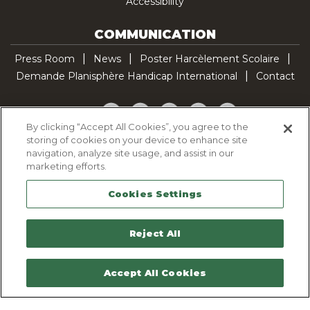
Accessibility
COMMUNICATION
Press Room
News
Poster Harcèlement Scolaire
Demande Planisphère Handicap International
Contact
Facebook
Twitter
YouTube
Pinterest
TikTok
By clicking “Accept All Cookies”, you agree to the
storing of cookies on your device to enhance site
Cookie Policy
navigation, analyze site usage, and assist in our
Privacy policy
marketing efforts.
Legal Notice
Cookies Settings
Sitemap
Contactez-nous
Reject All
Accept All Cookies