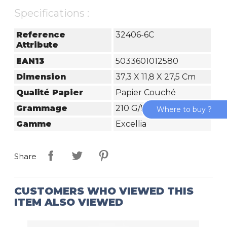
Specifications :
Reference
32406-6C
Attribute
EAN13
5033601012580
Dimension
37,3 X 11,8 X 27,5 Cm
Qualité Papier
Papier Couché
Grammage
210 G/m²
Where to buy ?
Gamme
Excellia
Share
CUSTOMERS WHO VIEWED THIS
ITEM ALSO VIEWED