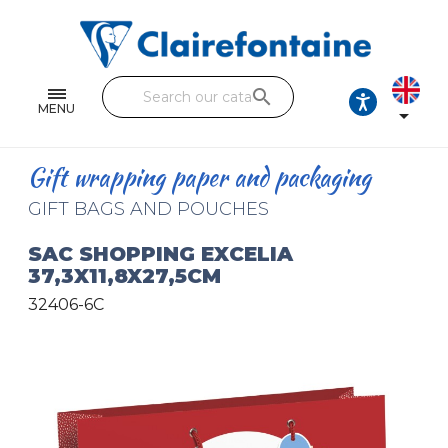
Notebooks and pads
Single and double sheets
search
Fine arts
MENU

Correspondence
Gift wrapping paper and packaging
Handicraft
GIFT BAGS AND POUCHES
Wrapping papers
SAC SHOPPING EXCELIA
37,3X11,8X27,5CM
Pencil cases & Leather goods
32406-6C
FIND OUR COLLECTIONS
All the collections