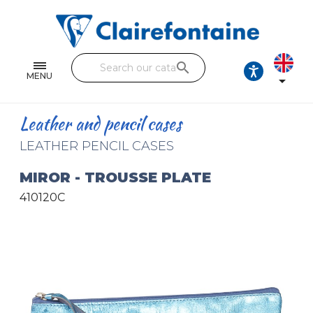
Notebooks and pads
Single and double sheets
search
Fine arts
MENU

Correspondence
Leather and pencil cases
Handicraft
LEATHER PENCIL CASES
Wrapping papers
MIROR - TROUSSE PLATE
410120C
Pencil cases & Leather goods
FIND OUR COLLECTIONS
All the collections