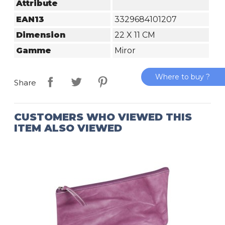
Attribute
EAN13
3329684101207
Dimension
22 X 11 CM
Gamme
Miror
Where to buy ?
Share
CUSTOMERS WHO VIEWED THIS
ITEM ALSO VIEWED