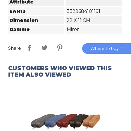
Attribute
EAN13
3329684101191
Dimension
22 X 11 CM
Gamme
Miror
Share
Where to buy ?
CUSTOMERS WHO VIEWED THIS
ITEM ALSO VIEWED