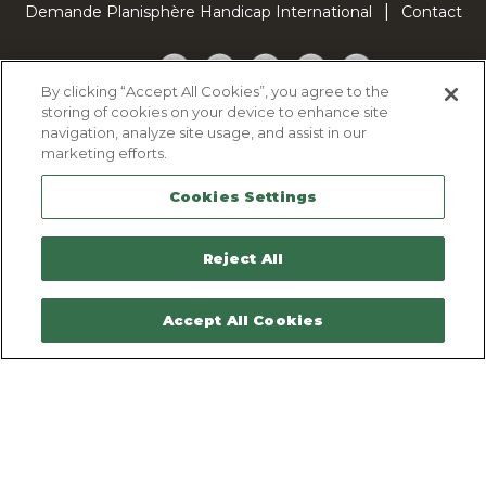
Demande Planisphère Handicap International
Contact
Facebook
Twitter
YouTube
Pinterest
TikTok
By clicking “Accept All Cookies”, you agree to the
storing of cookies on your device to enhance site
Cookie Policy
navigation, analyze site usage, and assist in our
Privacy policy
marketing efforts.
Legal Notice
Cookies Settings
Sitemap
Contactez-nous
Reject All
Accept All Cookies