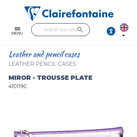
Notebooks and pads
Single and double sheets
search
Fine arts
MENU

Correspondence
Leather and pencil cases
Handicraft
LEATHER PENCIL CASES
Wrapping papers
MIROR - TROUSSE PLATE
410119C
Pencil cases & Leather goods
FIND OUR COLLECTIONS
All the collections