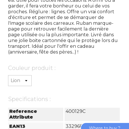
est utile pour toutes les occasions. À offrir ou à
garder, il fera votre bonheur ou celui de vos
proches. Réglure : lignes. Offre un vrai confort
d'écriture et permet de se démarquer de
l'image scolaire des carreaux. Ruban marque-
page pour retrouver facilement la dernière
page utilisée ou la plus importante. Livré dans
une jolie boite cartonnée qui le protège lors du
transport. Idéal pour l'offir en cadeau
(anniversaire, fête des pères...) !
Couleur produit :
Specifications :
Reference
400129C
Attribute
EAN13
3329684001293
Where to buy ?