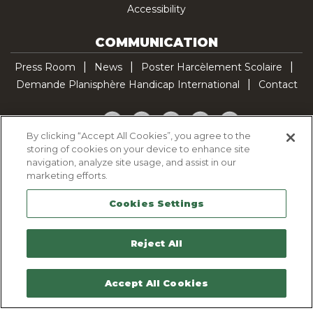
Accessibility
COMMUNICATION
Press Room
News
Poster Harcèlement Scolaire
Demande Planisphère Handicap International
Contact
Facebook
Twitter
YouTube
Pinterest
TikTok
By clicking “Accept All Cookies”, you agree to the
storing of cookies on your device to enhance site
Cookie Policy
navigation, analyze site usage, and assist in our
Privacy policy
marketing efforts.
Legal Notice
Cookies Settings
Sitemap
Contactez-nous
Reject All
Accept All Cookies