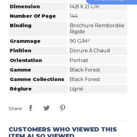
Dimension
14,8 X 21 Cm
Number Of Page
144
Binding
Brochure Rembordée
Rigide
Grammage
90 G/m²
Finition
Dorure À Chaud
Orientation
Portrait
Gamme
Black Forest
Gamme Collections
Black Forest
Réglure
Ligné
Share
CUSTOMERS WHO VIEWED THIS
ITEM ALSO VIEWED