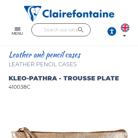
Notebooks and pads
Single and double sheets
search
Fine arts
MENU

Correspondence
Leather and pencil cases
Handicraft
LEATHER PENCIL CASES
Wrapping papers
KLEO-PATHRA - TROUSSE PLATE
410038C
Pencil cases & Leather goods
FIND OUR COLLECTIONS
All the collections