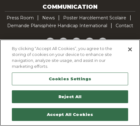
COMMUNICATION
Press Room
News
Poster Harcèlement Scolaire
Demande Planisphère Handicap International
Contact
Facebook
Twitter
YouTube
Pinterest
TikTok
By clicking “Accept All Cookies”, you agree to the
storing of cookies on your device to enhance site
Cookie Policy
navigation, analyze site usage, and assist in our
Privacy policy
marketing efforts.
Legal Notice
Cookies Settings
Sitemap
Contactez-nous
Reject All
Accept All Cookies