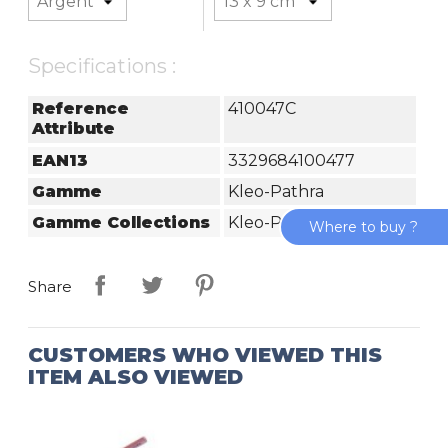
Specifications :
Reference
410047C
Attribute
EAN13
3329684100477
Gamme
Kleo-Pathra
Gamme Collections
Kleo-Pathra
Where to buy ?
Share
CUSTOMERS WHO VIEWED THIS
ITEM ALSO VIEWED