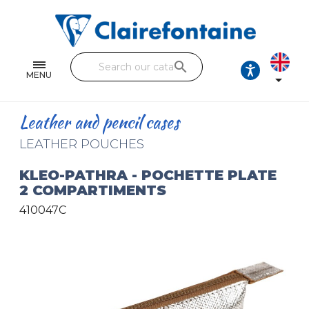
Notebooks and pads
Single and double sheets
search
Fine arts
MENU

Correspondence
Leather and pencil cases
Handicraft
LEATHER POUCHES
Wrapping papers
KLEO-PATHRA - POCHETTE PLATE
2 COMPARTIMENTS
Pencil cases & Leather goods
410047C
FIND OUR COLLECTIONS
All the collections