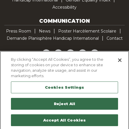
Accessibility
COMMUNICATION
Press Room
News
Poster Harcèlement Scolaire
Demande Planisphère Handicap International
Contact
Facebook
Twitter
YouTube
Pinterest
TikTok
By clicking “Accept All Cookies”, you agree to the
storing of cookies on your device to enhance site
Cookie Policy
navigation, analyze site usage, and assist in our
Privacy policy
marketing efforts.
Legal Notice
Cookies Settings
Sitemap
Contactez-nous
Reject All
Accept All Cookies